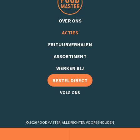
OVER ONS
ACTIES
FRITUURVERHALEN
ASSORTIMENT
WERKEN BIJ
BESTEL DIRECT
VOLG ONS
© 2026 FOODMASTER. ALLE RECHTEN VOORBEHOUDEN
ACTIEVOORWAARDEN
DISCLAIMER
PRIVACYVERKLARING
Bestel online
Neem contact op